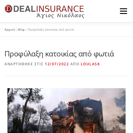
Μενού
Αρχική
»
Blog
»
Προφύλαξη κατοικίας από φωτιά
Η ΕΤΑΙΡΕΊΑ
ΠΡΟΪΌΝΤΑ ΙΔΙΩΤΏΝ
Προφύλαξη κατοικίας από φωτιά
ΠΡΟΪΌΝΤΑ ΕΠΙΧΕΙΡΉΣΕΩΝ
ΤΑ ΝΈΑ ΜΑΣ
ΑΝΑΡΤΉΘΗΚΕ ΣΤΙΣ
12/07/2022
ΑΠΌ
LOULASK
ΕΠΙΚΟΙΝΩΝΊΑ