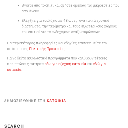
Βγείτε από το σπίτι και σβήστε αμέσως τις μικροεστίες που
απομένουν.
Ελέγξτε για τουλάχιστον 48 ώρες, ανά τακτά χρονικά
διαστήματα, την περίμετρο και τους εξωτερικούς χώρους
του σπιτιού για το ενδεχόμενο αναζωπυρώσεων.
Για περισσότερες πληροφορίες και οδηγίες επισκεφθείτε τον
ιστότοπο της
Πολιτικής Προστασίας
.
Για να δείτε ασφαλιστικά προγράμματα που καλύβουν τέτοιες
περιπτώσεις πατήστε
εδώ για εξοχική κατοικία
και
εδώ για
κατοικία.
ΔΗΜΟΣΙΕΎΘΗΚΕ ΣΤΗ
ΚΑΤΟΙΚΊΑ
SEARCH