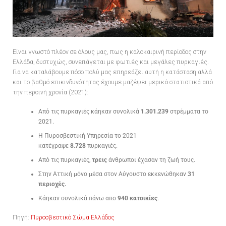
Είναι γνωστό πλέον σε όλους μας, πως η καλοκαιρινή περίοδος στην
Ελλάδα, δυστυχώς, συνεπάγεται με φωτιές και μεγάλες πυρκαγιές.
Για να καταλάβουμε πόσο πολύ μας επηρεάζει αυτή η κατάσταση αλλά
και το βαθμό επικινδυνότητας έχουμε μαζέψει μερικά στατιστικά από
την περσινή χρονία (2021):
Από τις πυρκαγιές κάηκαν συνολικά
1.301.239
στρέμματα το
2021.
Η Πυροσβεστική Υπηρεσία το 2021
κατέγραψε
8.728
πυρκαγιές.
Από τις πυρκαγιές,
τρεις
άνθρωποι έχασαν τη ζωή τους.
Στην Αττική μόνο μέσα στον Αύγουστο εκκενώθηκαν
31
περιοχές.
Κάηκαν συνολικά πάνω απο
940 κατοικίες
.
Πηγή:
Πυροσβεστικό Σώμα Ελλάδος