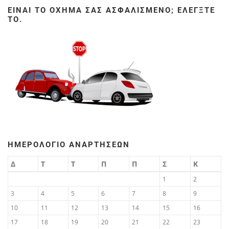
ΕΊΝΑΙ ΤΟ ΌΧΗΜΆ ΣΑΣ ΑΣΦΑΛΙΣΜΈΝΟ; ΕΛΈΓΞΤΕ
ΤΟ.
ΗΜΕΡΟΛΌΓΙΟ ΑΝΑΡΤΉΣΕΩΝ
Δ
Τ
Τ
Π
Π
Σ
Κ
1
2
3
4
5
6
7
8
9
10
11
12
13
14
15
16
17
18
19
20
21
22
23