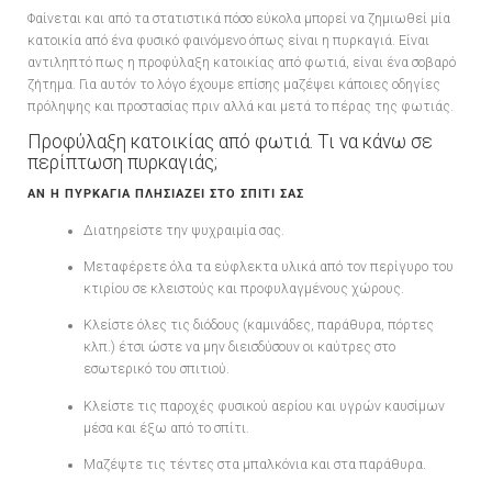
Φαίνεται και από τα στατιστικά πόσο εύκολα μπορεί να ζημιωθεί μία
κατοικία από ένα φυσικό φαινόμενο όπως είναι η πυρκαγιά. Είναι
αντιληπτό πως η προφύλαξη κατοικίας από φωτιά, είναι ένα σοβαρό
ζήτημα. Για αυτόν το λόγο έχουμε επίσης μαζέψει κάποιες οδηγίες
πρόληψης και προστασίας πριν αλλά και μετά το πέρας της φωτιάς.
Προφύλαξη κατοικίας από φωτιά. Τι να κάνω σε
περίπτωση πυρκαγιάς;
ΑΝ Η ΠΥΡΚΑΓΙΑ ΠΛΗΣΙΑΖΕΙ ΣΤΟ ΣΠΙΤΙ ΣΑΣ
Διατηρείστε την ψυχραιμία σας.
Μεταφέρετε όλα τα εύφλεκτα υλικά από τον περίγυρο του
κτιρίου σε κλειστούς και προφυλαγμένους χώρους.
Κλείστε όλες τις διόδους (καμινάδες, παράθυρα, πόρτες
κλπ.) έτσι ώστε να μην διεισδύσουν οι καύτρες στο
εσωτερικό του σπιτιού.
Κλείστε τις παροχές φυσικού αερίου και υγρών καυσίμων
μέσα και έξω από το σπίτι.
Μαζέψτε τις τέντες στα μπαλκόνια και στα παράθυρα.