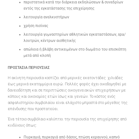
περιστατικά κατά την διάρκεια εκδηλώσεων & συνεδρίων
εντός της εγκατάστασης της επιχείρησης
λειτουργία ανελκυστήρων
χρήση πισίνας
λειτουργία γυμναστηρίων αθλητικών εγκαταστάσεων, spa/
λουτρών, κέντρων αισθητικής
απώλεια ή βλάβη αντικειμένων στο δωμάτιο του επισκέπτη
μετά από κλοπή
ΠΡΟΣΤΑΣΙΑ ΠΕΡΙΟΥΣΙΑΣ
Η ακίνητη περιουσία κοστίζει από μερικές εκατοντάδες χιλιάδες
έως μερικά εκατομμύρια ευρώ. Πολλές φορές έχει οικοδομηθεί με
δανειοδότηση και σε περιπτώσεις οικογενειακών επιχειρήσεων με
κόπους και οικονομίες ετών ίσως και γενεών. Το κόστος ενός
ασφαλιστηρίου συμβολαίου είναι ελάχιστο μπροστά στο μέγεθος της
επένδυσης που προστατεύει.
Ένα τέτοιο συμβόλαιο καλύπτει την περιουσία της επιχείρησης από
κινδύνους όπως:
Πυρκαγιά, πυρκαγιά από δάσος, πτώση κεραυνού, καπνό