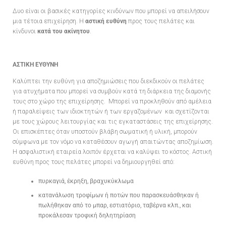
Δυο είναι οι βασικές κατηγορίες κινδύνων που μπορεί να απειλήσουν
μια τέτοια επιχείρηση. Η
αστική ευθύνη
προς τους πελάτες και
κίνδυνοι
κατά του ακίνητου
.
ΑΣΤΙΚΗ ΕΥΘΥΝΗ
Καλύπτει την ευθύνη για αποζημιώσεις που διεκδικούν οι πελάτες
για ατυχήματα που μπορεί να συμβούν κατά τη διάρκεια της διαμονής
τους στο χώρο της επιχείρησης. Μπορεί να προκληθούν από αμέλεια
ή παραλείψεις των ιδιοκτητών ή των εργαζομένων και σχετίζονται
με τους χώρους λειτουργίας και τις εγκαταστάσεις της επιχείρησης.
Οι επισκέπτες όταν υποστούν βλάβη σωματική ή υλική, μπορούν
σύμφωνα με τον νόμο να καταθέσουν αγωγή απαιτώντας αποζημίωση.
Η ασφαλιστική εταιρεία λοιπόν έρχεται να καλύψει το κόστος. Αστική
ευθύνη προς τους πελάτες μπορεί να δημιουργηθεί από:
πυρκαγιά, έκρηξη, βραχυκύκλωμα
κατανάλωση τροφίμων ή ποτών που παρασκευάσθηκαν ή
πωλήθηκαν από το μπαρ, εστιατόριο, ταβέρνα κλπ., και
προκάλεσαν τροφική δηλητηρίαση