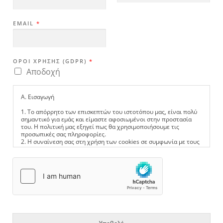
EMAIL
*
ΌΡΟΙ ΧΡΉΣΗΣ (GDPR)
*
Αποδοχή
A. Εισαγωγή
1. Το απόρρητο των επισκεπτών του ιστοτόπου μας, είναι πολύ
σημαντικό για εμάς και είμαστε αφοσιωμένοι στην προστασία
του. Η πολιτική μας εξηγεί πως θα χρησιμοποιήσουμε τις
προσωπικές σας πληροφορίες.
2. Η συναίνεση σας στη χρήση των cookies σε συμφωνία με τους
όρους της πολιτικής μας κατά την πρώτη σας επίσκεψη στον
ιστότοπο, μας επιτρέπει την χρήση cookies κάθε φορά που
επισκέπτεστε τον ιστότοπο μας.
B. Εύσημα
Αυτό το έγγραφο δημιουργήθηκε με την χρήση προτύπου από
την SEQ Legal (seqlegal.com) και τροποποιήθηκε από την
Website Planet (www.websiteplanet.com)