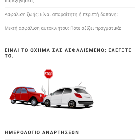
παρεξηγήσεις
- Πληροφορίες σχετικές με τις αγορές σας, τις υπηρεσίες που
χρησιμοποιείτε και τις συναλλαγές που κάνετε στον ιστότοπο, οι
οποίες περιλαμβάνουν το όνομα, τη διεύθυνση, τον τηλεφωνικά
Ασφάλιση ζωής: Είναι απαραίτητη ή περιττή δαπάνη;
σας αριθμό, τη διεύθυνση του email σας και της πληροφορίες της
πιστωτικής σας κάρτας.
- Πληροφορίες που κοινοποιείτε στον ιστότοπο με την πρόθεση
Μικτή ασφάλιση αυτοκινήτου: Πότε αξίζει πραγματικά;
της δημοσίευσης στο διαδίκτυο, οι οποίες περιλαμβάνουν το
όνομα χρήστη σας τις πληροφορίες προφίλ σας και το
περιεχόμενο των δημοσιεύσεών σας.
- Πληροφορίες που περιέχονται σε οποιαδήποτε επικοινωνία
σας με εμάς μέσω email ή μέσω του ιστοτόπου, περιλαμβάνοντας
ΕΊΝΑΙ ΤΟ ΌΧΗΜΆ ΣΑΣ ΑΣΦΑΛΙΣΜΈΝΟ; ΕΛΈΓΞΤΕ
το περιεχόμενο επικοινωνίας και τα μεταδεδομένα (metadata).
ΤΟ.
- Οποιαδήποτε άλλη προσωπική πληροφορία μας στέλνετε.
- Προτού αποκαλύψετε οποιαδήποτε προσωπικές πληροφορίες
κάποιου τρίτου ατόμου, θα πρέπει να έχετε τη συγκατάθεση
αυτού του ατόμου σχετικά με την κοινοποίηση και την
επεξεργασία των προσωπικών πληροφοριών του, σύμφωνα με
την παρούσα πολιτική.
D. Χρήση των προσωπικών σας πληροφοριών
Οι προσωπικές πληροφορίες που υποβάλλονται σε εμάς
χρησιμοποιούνται για τους σκοπούς που ορίζονται από αυτή την
πολιτική στις σχετικές σελίδες του ιστοτόπου. Μπορούμε να
χρησιμοποιήσουμε τις προσωπικές πληροφορίες για τους
παρακάτω σκοπούς:
ΗΜΕΡΟΛΌΓΙΟ ΑΝΑΡΤΉΣΕΩΝ
- διαχείριση του ιστοτόπου και της επιχείρησης μας
- προσωποποιημένη διαμόρφωση του ιστοτόπου για εσάς