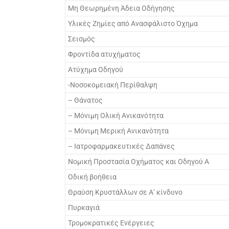
Μη Θεωρημένη Άδεια Οδήγησης
Υλικές Ζημίες από Ανασφάλιστο Όχημα
Σεισμός
Φροντίδα ατυχήματος
Ατύχημα Οδηγού
-Νοσοκομειακή Περίθαλψη
– Θάνατος
– Μόνιμη Ολική Ανικανότητα
– Μόνιμη Μερική Ανικανότητα
– Ιατροφαρμακευτικές Δαπάνες
Νομική Προστασία Οχήματος και Οδηγού Α
Οδική βοήθεια
Θραύση Κρυστάλλων σε Α’ κίνδυνο
Πυρκαγιά
Τρομοκρατικές Ενέργειες