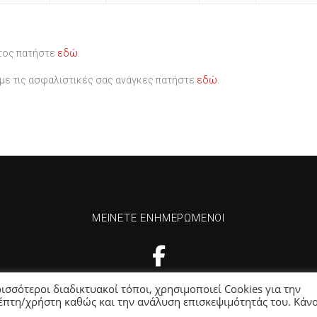
τος πατήστε
εδώ
.
υμε τις ασφαλιστικές σας ανάγκες πατήστε
εδώ
.
ΜΕΊΝΕΤΕ ΕΝΗΜΕΡΩΜΈΝΟΙ
ισσότεροι διαδικτυακοί τόποι, χρησιμοποιεί Cookies για την
έπτη/χρήστη καθώς και την ανάλυση επισκεψιμότητάς του. Κάν