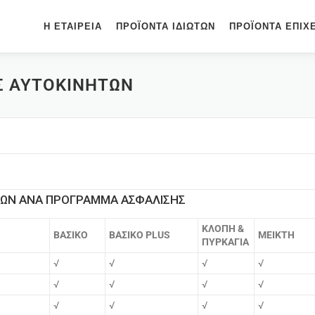
Η ΕΤΑΙΡΕΊΑ
ΠΡΟΪΌΝΤΑ ΙΔΙΩΤΏΝ
ΠΡΟΪΌΝΤΑ ΕΠΙΧ
Σ ΑΥΤΟΚΙΝΉΤΩΝ
ΕΩΝ ΑΝΑ ΠΡΟΓΡΑΜΜΑ ΑΣΦΑΛΙΣΗΣ
ΚΛΟΠΗ &
ΒΑΣΙΚΟ
ΒΑΣΙΚΟ PLUS
ΜΕΙΚΤΗ
ΠΥΡΚΑΓΙΑ
√
√
√
√
√
√
√
√
√
√
√
√