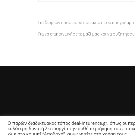
Για δωρεάν προσφορά ασφαλιστικού προγράμμα
Για να επικοινωνήσετε μαζί μας και να συζητήσο
Ο παρών διαδικτυακός τόπος deal-insurence.gr, όπως οι περ
καλύτερη δυνατή λειτουργία την ορθή περιήγηση του επισκ
κλικ στο κουμπί “Αποδοχή”, συμφωνείτε στη χρήση τους.