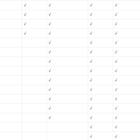
√
√
√
√
√
√
√
√
√
√
√
√
√
√
√
√
√
√
√
√
√
√
√
√
√
√
√
√
√
√
√
√
√
√
√
√
√
√
√
√
√
√
√
√
√
√
√