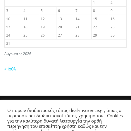
1
2
3
4
5
6
7
8
9
10
11
12
13
14
15
16
17
18
19
20
21
22
23
24
25
26
27
28
29
30
31
Αύγουστος 2026
« Ιούλ
Ο παρών διαδικτυακός τόπος deal-insurence.gr, όπως οι
περισσότεροι διαδικτυακοί τόποι, χρησιμοποιεί Cookies
ΜΕΊΝΕΤΕ ΕΝΗΜΕΡΩΜΈΝΟΙ
για την καλύτερη δυνατή λειτουργία την ορθή
περιήγηση του επισκέπτη/χρήστη καθώς και την