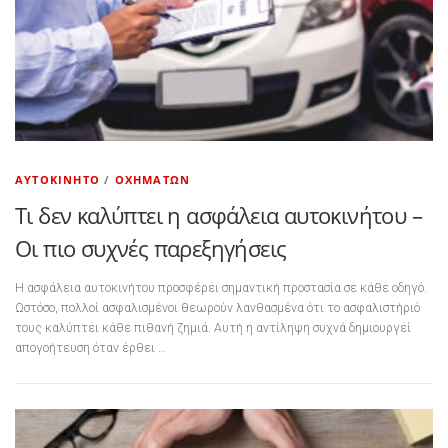
ΑΥΤΟΚΊΝΗΤΟ
/
ΟΧΗΜΆΤΩΝ
Τι δεν καλύπτει η ασφάλεια αυτοκινήτου –
Οι πιο συχνές παρεξηγήσεις
Η ασφάλεια αυτοκινήτου προσφέρει σημαντική προστασία σε κάθε οδηγό.
Ωστόσο, πολλοί ασφαλισμένοι θεωρούν λανθασμένα ότι το ασφαλιστήριό
τους καλύπτει κάθε πιθανή ζημιά. Αυτή η αντίληψη συχνά δημιουργεί
απογοήτευση όταν έρθει …