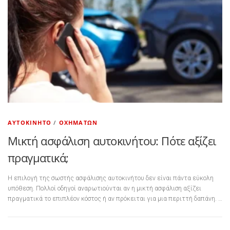
ΑΥΤΟΚΊΝΗΤΟ
/
ΟΧΗΜΆΤΩΝ
Μικτή ασφάλιση αυτοκινήτου: Πότε αξίζει
πραγματικά;
Η επιλογή της σωστής ασφάλισης αυτοκινήτου δεν είναι πάντα εύκολη
υπόθεση. Πολλοί οδηγοί αναρωτιούνται αν η μικτή ασφάλιση αξίζει
πραγματικά το επιπλέον κόστος ή αν πρόκειται για μια περιττή δαπάνη. …