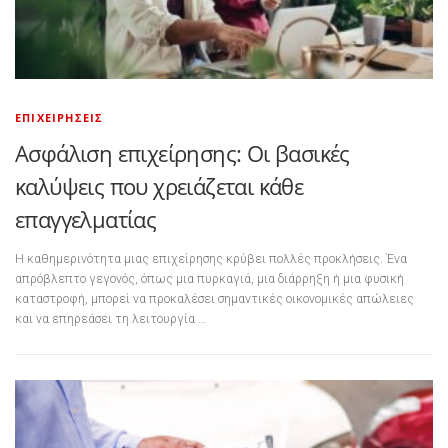
ΕΠΙΧΕΙΡΉΣΕΙΣ
Ασφάλιση επιχείρησης: Οι βασικές
καλύψεις που χρειάζεται κάθε
επαγγελματίας
Η καθημερινότητα μιας επιχείρησης κρύβει πολλές προκλήσεις. Ένα
απρόβλεπτο γεγονός, όπως μια πυρκαγιά, μια διάρρηξη ή μια φυσική
καταστροφή, μπορεί να προκαλέσει σημαντικές οικονομικές απώλειες
και να επηρεάσει τη λειτουργία …