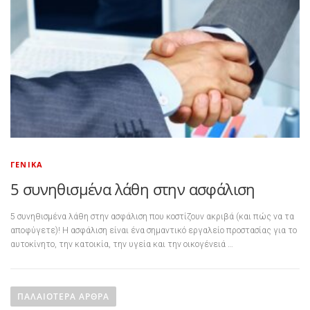
ΓΕΝΙΚΆ
5 συνηθισμένα λάθη στην ασφάλιση
5 συνηθισμένα λάθη στην ασφάλιση που κοστίζουν ακριβά (και πώς να τα
αποφύγετε)! Η ασφάλιση είναι ένα σημαντικό εργαλείο προστασίας για το
αυτοκίνητο, την κατοικία, την υγεία και την οικογένειά …
Πλοήγηση άρθρων
ΠΑΛΑΙΌΤΕΡΑ ΆΡΘΡΑ