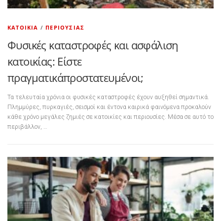
ΚΑΤΟΙΚΊΑ
/
ΠΕΡΙΟΥΣΊΑΣ
Φυσικές καταστροφές και ασφάλιση
κατοικίας: Είστε
πραγματικάπροστατευμένοι;
Τα τελευταία χρόνια οι φυσικές καταστροφές έχουν αυξηθεί σημαντικά.
Πλημμύρες, πυρκαγιές, σεισμοί και έντονα καιρικά φαινόμενα προκαλούν
κάθε χρόνο μεγάλες ζημιές σε κατοικίες και περιουσίες. Μέσα σε αυτό το
περιβάλλον, …