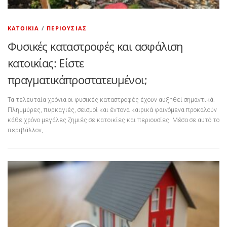
ΚΑΤΟΙΚΊΑ
/
ΠΕΡΙΟΥΣΊΑΣ
Φυσικές καταστροφές και ασφάλιση
κατοικίας: Είστε
πραγματικάπροστατευμένοι;
Τα τελευταία χρόνια οι φυσικές καταστροφές έχουν αυξηθεί σημαντικά.
Πλημμύρες, πυρκαγιές, σεισμοί και έντονα καιρικά φαινόμενα προκαλούν
κάθε χρόνο μεγάλες ζημιές σε κατοικίες και περιουσίες. Μέσα σε αυτό το
περιβάλλον, …