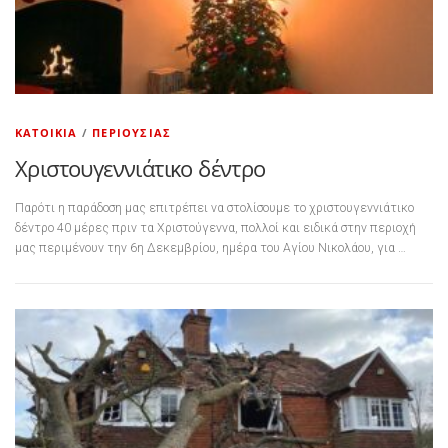
ΚΑΤΟΙΚΊΑ
/
ΠΕΡΙΟΥΣΊΑΣ
Χριστουγεννιάτικο δέντρο
Παρότι η παράδοση μας επιτρέπει να στολίσουμε το χριστουγεννιάτικο
δέντρο 40 μέρες πριν τα Χριστούγεννα, πολλοί και ειδικά στην περιοχή
μας περιμένουν την 6η Δεκεμβρίου, ημέρα του Αγίου Νικολάου, για …