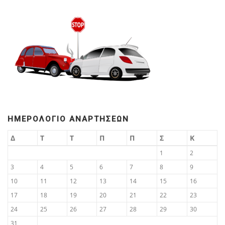
ΗΜΕΡΟΛΌΓΙΟ ΑΝΑΡΤΉΣΕΩΝ
Δ
Τ
Τ
Π
Π
Σ
Κ
1
2
3
4
5
6
7
8
9
10
11
12
13
14
15
16
17
18
19
20
21
22
23
24
25
26
27
28
29
30
31