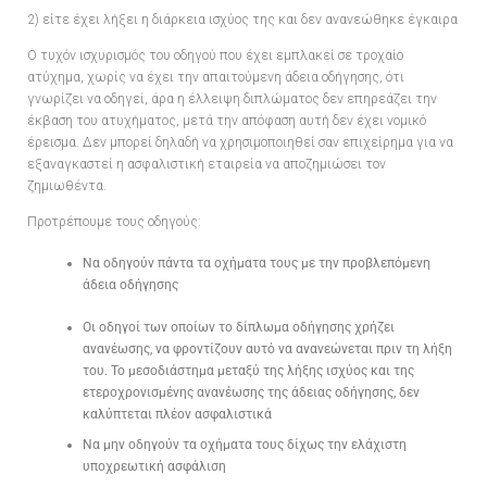
2) είτε έχει λήξει η διάρκεια ισχύος της και δεν ανανεώθηκε έγκαιρα
Ο τυχόν ισχυρισμός του οδηγού που έχει εμπλακεί σε τροχαίο
ατύχημα, χωρίς να έχει την απαιτούμενη άδεια οδήγησης, ότι
γνωρίζει να οδηγεί, άρα η έλλειψη διπλώματος δεν επηρεάζει την
έκβαση του ατυχήματος, μετά την απόφαση αυτή δεν έχει νομικό
έρεισμα. Δεν μπορεί δηλαδή να χρησιμοποιηθεί σαν επιχείρημα για να
εξαναγκαστεί η ασφαλιστική εταιρεία να αποζημιώσει τον
ζημιωθέντα.
Προτρέπουμε τους οδηγούς:
Να οδηγούν πάντα τα οχήματα τους με την προβλεπόμενη
άδεια οδήγησης
Οι οδηγοί των οποίων το δίπλωμα οδήγησης χρήζει
ανανέωσης, να φροντίζουν αυτό να ανανεώνεται πριν τη λήξη
του. Το μεσοδιάστημα μεταξύ της λήξης ισχύος και της
ετεροχρονισμένης ανανέωσης της άδειας οδήγησης, δεν
καλύπτεται πλέον ασφαλιστικά
Να μην οδηγούν τα οχήματα τους δίχως την ελάχιστη
υποχρεωτική ασφάλιση