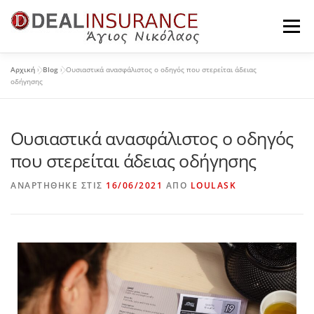
Μενού
Αρχική
»
Blog
»
Ουσιαστικά ανασφάλιστος ο οδηγός που στερείται άδειας
Η ΕΤΑΙΡΕΊΑ
ΠΡΟΪΌΝΤΑ ΙΔΙΩΤΏΝ
οδήγησης
Ουσιαστικά ανασφάλιστος ο οδηγός
ΠΡΟΪΌΝΤΑ ΕΠΙΧΕΙΡΉΣΕΩΝ
ΤΑ ΝΈΑ ΜΑΣ
που στερείται άδειας οδήγησης
ΕΠΙΚΟΙΝΩΝΊΑ
ΑΝΑΡΤΉΘΗΚΕ ΣΤΙΣ
16/06/2021
ΑΠΌ
LOULASK