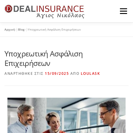
Μενού
Αρχική
»
Blog
»
Υποχρεωτική Ασφάλιση Επιχειρήσεων
Η ΕΤΑΙΡΕΊΑ
ΠΡΟΪΌΝΤΑ ΙΔΙΩΤΏΝ
Υποχρεωτική Ασφάλιση
ΠΡΟΪΌΝΤΑ ΕΠΙΧΕΙΡΉΣΕΩΝ
ΤΑ ΝΈΑ ΜΑΣ
Επιχειρήσεων
ΑΝΑΡΤΉΘΗΚΕ ΣΤΙΣ
15/09/2025
ΑΠΌ
LOULASK
ΕΠΙΚΟΙΝΩΝΊΑ