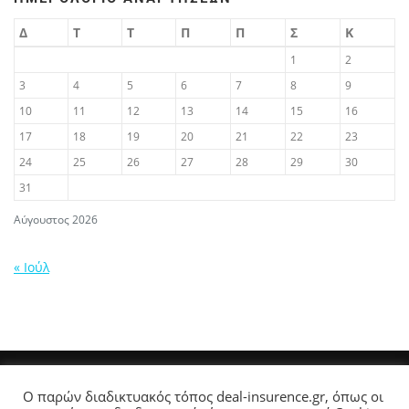
Δ
Τ
Τ
Π
Π
Σ
Κ
1
2
3
4
5
6
7
8
9
10
11
12
13
14
15
16
17
18
19
20
21
22
23
24
25
26
27
28
29
30
31
Αύγουστος 2026
« Ιούλ
Ο παρών διαδικτυακός τόπος deal-insurence.gr, όπως οι