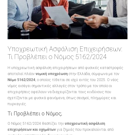
Υποχρεωτική Ασφάλιση Επιχειρήσεων:
Τι Προβλέπει ο Νόμος 5162/2024
Η υποχρεωτική ασφάλιση επιχειρήσεων από φυσικές καταστροφές
αποτελεί πλέον
νομική υποχρέωση
στην Ελλάδα, σύμφωνα με τον
Νόμο 5162/2024
, ο οποίος τίθεται σε ισχύ εντός του 2025. Ο νέος
νόμος εισάγει σημαντικές αλλαγές στον τρόπο με τον οποίο οι
επιχειρήσεις οφείλουν να διαχειρίζονται τους κινδύνους που
σχετίζονται με φυσικά φαινόμενα, όπως σεισμοί, πλημμύρες και
πυρκαγιές.
Τι Προβλέπει ο Νόμος;
Ο Νόμος 5162/2024 θεσπίζει την
υποχρεωτική ασφάλιση
επιχειρήσεων και οχημάτων
για ζημιές που προκαλούνται από