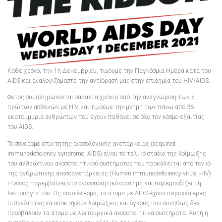
Κάθε χρόνο, την 1η Δεκεμβρίου, τιμούμε την Παγκόσμια Ημέρα κατά του
AIDS και αναλογιζόμαστε την αντίδρασή μας στην επιδημία του HIV/AIDS.
Φέτος συμπληρώνονται σαράντα χρόνια από την αναγνώριση των 5
πρώτων ασθενών με HIV και τιμούμε την μνήμη των πάνω από 36
εκατομμύρια ανθρώπων που έχουν πεθάνει σε όλο τον κόσμο εξαιτίας
του AIDS.
Το σύνδρομο επίκτητης ανοσολογικής ανεπάρκειας (acquired
immunedeficiency syndrome‎, AIDS) είναι το τελικό στάδιο της λοίμωξης
του ανθρώπινου ανοσοποιητικού συστήματος που προκαλείται από τον ιό
της ανθρώπινης ανοσοανεπάρκειας (Human immunodeficiency virus, HIV).
Η νόσος παρεμβαίνει στο ανοσοποιητικό σύστημα και παρεμποδίζει τη
λειτουργία του. Ως αποτέλεσμα, τα άτομα με AIDS έχουν περισσότερες
πιθανότητες να αποκτήσουν λοιμώξεις και όγκους που συνήθως δεν
προσβάλουν τα άτομα με λειτουργικά ανοσοποιητικά συστήματα. Αυτή η