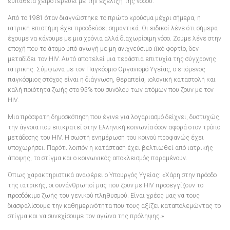
ευπάθεια χειροτερεύει με την εξέλιξη της νόσου.
Από το 1981 όταν διαγνώστηκε το πρώτο κρούσμα μέχρι σήμερα, η
ιατρική επιστήμη έχει προοδεύσει σημαντικά. Οι ειδικοί λένε ότι σήμερα
έχουμε να κάνουμε με μια χρόνια αλλά διαχωρίσιμη νόσο. Ζούμε λένε στην
εποχή που το άτομο υπό αγωγή με μη ανιχνεύσιμο ιϊκό φορτίο, δεν
μεταδίδει τον HIV. Αυτό αποτελεί μια τεράστια επιτυχία της σύγχρονης
ιατρικής. Σύμφωνα με τον Παγκόσμιο Οργανισμό Υγείας, ο επόμενος
παγκόσμιος στόχος είναι η διάγνωση, θεραπεία, ιολογική καταστολή και
καλή ποιότητα ζωής στο 95% του συνόλου των ατόμων που ζουν με τον
HIV.
Μια πρόσφατη δημοσκόπηση που έγινε για λογαριασμό δείχνει, δυστυχώς,
την άγνοια που επικρατεί στην Ελληνική κοινωνία όσον αφορά στον τρόπο
μετάδοσης του HIV. Η σωστή ενημέρωση του κοινού προφανώς έχει
υποχωρήσει. Παρότι λοιπόν η κατάσταση έχει βελτιωθεί από ιατρικής
άποψης, το στίγμα και ο κοινωνικός αποκλεισμός παραμένουν.
Όπως χαρακτηριστικά αναφέρει ο Υπουργός Υγείας: «Χάρη στην πρόοδο
της ιατρικής, οι συνάνθρωποί μας που ζουν με HIV προσεγγίζουν το
προσδόκιμο ζωής του γενικού πληθυσμού. Είναι χρέος μας να τους
διασφαλίσουμε την καθημερινότητα που τους αξίζει καταπολεμώντας το
στίγμα και να συνεχίσουμε τον αγώνα της πρόληψης.»