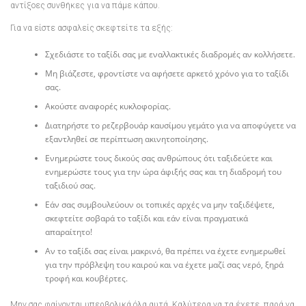
αντίξοες συνθήκες για να πάμε κάπου.
Για να είστε ασφαλείς σκεφτείτε τα εξής:
Σχεδιάστε το ταξίδι σας με εναλλακτικές διαδρομές αν κολλήσετε.
Μη βιάζεστε, φροντίστε να αφήσετε αρκετό χρόνο για το ταξίδι
σας.
Ακούστε αναφορές κυκλοφορίας.
Διατηρήστε το ρεζερβουάρ καυσίμου γεμάτο για να αποφύγετε να
εξαντληθεί σε περίπτωση ακινητοποίησης.
Ενημερώστε τους δικούς σας ανθρώπους ότι ταξιδεύετε και
ενημερώστε τους για την ώρα άφιξής σας και τη διαδρομή του
ταξιδιού σας.
Εάν σας συμβουλεύουν οι τοπικές αρχές να μην ταξιδέψετε,
σκεφτείτε σοβαρά το ταξίδι και εάν είναι πραγματικά
απαραίτητο!
Αν το ταξίδι σας είναι μακρινό, θα πρέπει να έχετε ενημερωθεί
για την πρόβλεψη του καιρού και να έχετε μαζί σας νερό, ξηρά
τροφή και κουβέρτες.
Μην σας φαίνονται υπερβολικά όλα αυτά. Καλύτερα να τα έχετε, παρά να