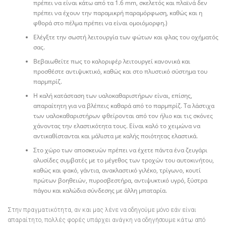
πρέπει να είναι κάτω από τα 1.6 mm, σκελετός και πλαϊνά δεν
πρέπει να έχουν την παραμικρή παραμόρφωση, καθώς και η
φθορά στο πέλμα πρέπει να είναι ομοιόμορφη.)
Ελέγξτε την σωστή λειτουργία των φώτων και φλας του οχήματός
σας.
Βεβαιωθείτε πως το καλοριφέρ λειτουργεί κανονικά και
προσθέστε αντιψυκτικό, καθώς και στο πλυστικό σύστημα του
παρμπρίζ.
Η καλή κατάσταση των υαλοκαθαριστήρων είναι, επίσης,
απαραίτητη για να βλέπεις καθαρά από το παρμπρίζ. Τα λάστιχα
των υαλοκαθαριστήρων φθείρονται από τον ήλιο και τις σκόνες
χάνοντας την ελαστικότητα τους. Είναι καλό το χειμώνα να
αντικαθίστανται και μάλιστα με καλής ποιότητας ελαστικά.
Στο χώρο των αποσκευών πρέπει να έχετε πάντα ένα ζευγάρι
αλυσίδες συμβατές με το μέγεθος των τροχών του αυτοκινήτου,
καθώς και φακό, γάντια, ανακλαστικό γιλέκο, τρίγωνο, κουτί
πρώτων βοηθειών, πυροσβεστήρα, αντιψυκτικό υγρό, ξύστρα
πάγου και καλώδια σύνδεσης με άλλη μπαταρία.
Στην πραγματικότητα, αν και μας λένε να οδηγούμε μόνο εάν είναι
απαραίτητο, πολλές φορές υπάρχει ανάγκη να οδηγήσουμε κάτω από