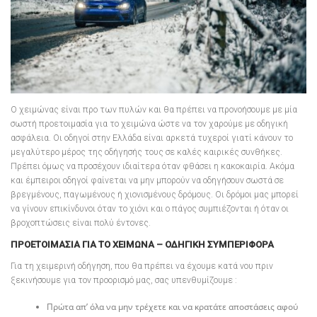
Ο χειμώνας είναι προ των πυλών και θα πρέπει να προνοήσουμε με μία
σωστή προετοιμασία για το χειμώνα ώστε να τον χαρούμε με οδηγική
ασφάλεια. Οι οδηγοί στην Ελλάδα είναι αρκετά τυχεροί γιατί κάνουν το
μεγαλύτερο μέρος της οδήγησής τους σε καλές καιρικές συνθήκες.
Πρέπει όμως να προσέχουν ιδιαίτερα όταν φθάσει η κακοκαιρία. Ακόμα
και έμπειροι οδηγοί φαίνεται να μην μπορούν να οδηγήσουν σωστά σε
βρεγμένους, παγωμένους ή χιονισμένους δρόμους. Οι δρόμοι μας μπορεί
να γίνουν επικίνδυνοι όταν το χιόνι και ο πάγος συμπιέζονται ή όταν οι
βροχοπτώσεις είναι πολύ έντονες.
ΠΡΟΕΤΟΙΜΑΣΊΑ ΓΙΑ ΤΟ ΧΕΙΜΏΝΑ – ΟΔΗΓΙΚΗ ΣΥΜΠΕΡΙΦΟΡΑ
Για τη χειμερινή οδήγηση, που θα πρέπει να έχουμε κατά νου πριν
ξεκινήσουμε για τον προορισμό μας, σας υπενθυμίζουμε :
Πρώτα απ’ όλα να μην τρέχετε και να κρατάτε αποστάσεις αφού