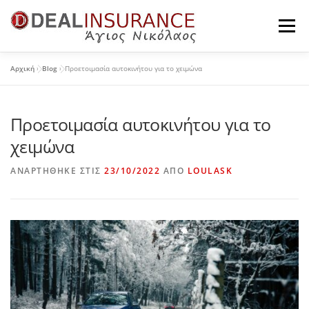
Προχωρήστε
στο
Μενού
περιεχόμενο
Αρχική
»
Blog
»
Προετοιμασία αυτοκινήτου για το χειμώνα
Η ΕΤΑΙΡΕΊΑ
ΠΡΟΪΌΝΤΑ ΙΔΙΩΤΏΝ
Προετοιμασία αυτοκινήτου για το
ΠΡΟΪΌΝΤΑ ΕΠΙΧΕΙΡΉΣΕΩΝ
ΤΑ ΝΈΑ ΜΑΣ
χειμώνα
ΑΝΑΡΤΉΘΗΚΕ ΣΤΙΣ
23/10/2022
ΑΠΌ
LOULASK
ΕΠΙΚΟΙΝΩΝΊΑ