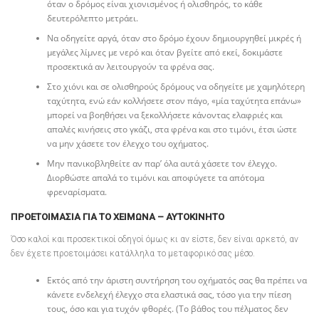
όταν ο δρόμος είναι χιονισμένος ή ολισθηρός, το κάθε
δευτερόλεπτο μετράει.
Να οδηγείτε αργά, όταν στο δρόμο έχουν δημιουργηθεί μικρές ή
μεγάλες λίμνες με νερό και όταν βγείτε από εκεί, δοκιμάστε
προσεκτικά αν λειτουργούν τα φρένα σας.
Στο χιόνι και σε ολισθηρούς δρόμους να οδηγείτε με χαμηλότερη
ταχύτητα, ενώ εάν κολλήσετε στον πάγο, «μία ταχύτητα επάνω»
μπορεί να βοηθήσει να ξεκολλήσετε κάνοντας ελαφριές και
απαλές κινήσεις στο γκάζι, στα φρένα και στο τιμόνι, έτσι ώστε
να μην χάσετε τον έλεγχο του οχήματος.
Μην πανικοβληθείτε αν παρ’ όλα αυτά χάσετε τον έλεγχο.
Διορθώστε απαλά το τιμόνι και αποφύγετε τα απότομα
φρεναρίσματα.
ΠΡΟΕΤΟΙΜΑΣΊΑ ΓΙΑ ΤΟ ΧΕΙΜΏΝΑ – ΑΥΤΟΚΙΝΗΤΟ
Όσο καλοί και προσεκτικοί οδηγοί όμως κι αν είστε, δεν είναι αρκετό, αν
δεν έχετε προετοιμάσει κατάλληλα το μεταφορικό σας μέσο.
Εκτός από την άριστη συντήρηση του οχήματός σας θα πρέπει να
κάνετε ενδελεχή έλεγχο στα ελαστικά σας, τόσο για την πίεση
τους, όσο και για τυχόν φθορές. (Το βάθος του πέλματος δεν