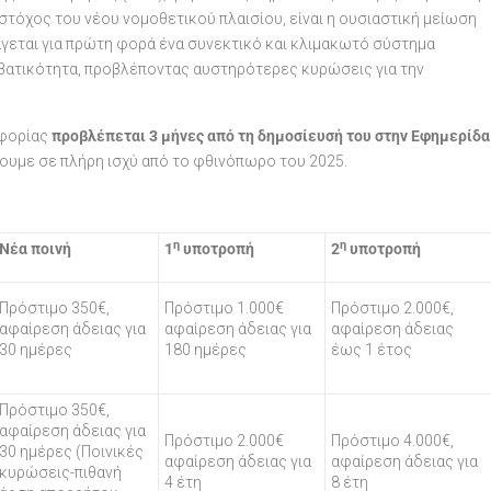
στόχος του νέου νομοθετικού πλαισίου, είναι η ουσιαστική μείωση
γεται για πρώτη φορά ένα συνεκτικό και κλιμακωτό σύστημα
αβατικότητα, προβλέποντας αυστηρότερες κυρώσεις για την
οφορίας
προβλέπεται 3 μήνες από τη δημοσίευσή του στην Εφημερίδα
νουμε σε πλήρη ισχύ από το φθινόπωρο του 2025.
η
η
Νέα ποινή
1
υποτροπή
2
υποτροπή
Πρόστιμο 350€,
Πρόστιμο 1.000€
Πρόστιμο 2.000€,
αφαίρεση άδειας για
αφαίρεση άδειας για
αφαίρεση άδειας
30 ημέρες
180 ημέρες
έως 1 έτος
Πρόστιμο 350€,
αφαίρεση άδειας για
Πρόστιμο 2.000€
Πρόστιμο 4.000€,
30 ημέρες (Ποινικές
αφαίρεση άδειας για
αφαίρεση άδειας για
κυρώσεις-πιθανή
4 έτη
8 έτη