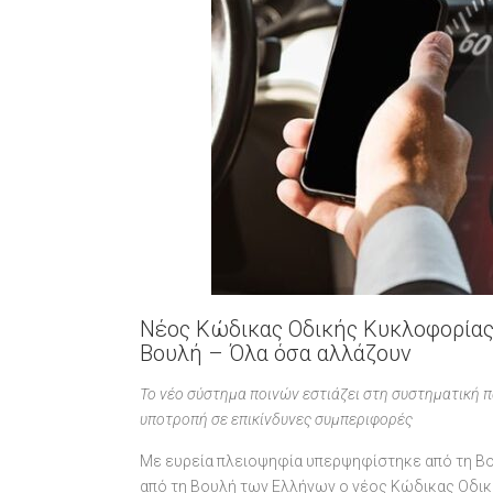
Νέος Κώδικας Οδικής Κυκλοφορίας
Βουλή – Όλα όσα αλλάζουν
Το νέο σύστημα ποινών εστιάζει στη συστηματική 
υποτροπή σε επικίνδυνες συμπεριφορές
Με ευρεία πλειοψηφία υπερψηφίστηκε από τη Β
από τη Βουλή των Ελλήνων ο νέος Κώδικας Οδικ