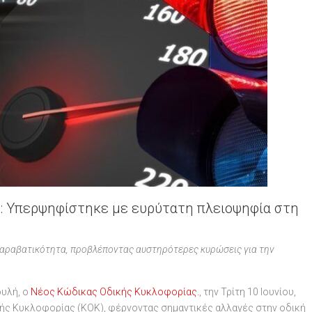
: Υπερψηφίστηκε με ευρύτατη πλειοψηφία στη
παραβατικότητα, προβλέποντας αυστηρότερες κυρώσεις για την
ουλή, ο
Νέος Κώδικας Οδικής Κυκλοφορίας.
, την Τρίτη 10 Ιουνίου,
ής Κυκλοφορίας (ΚΟΚ), φέρνοντας σημαντικές αλλαγές στην οδική