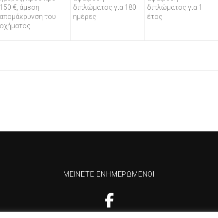
150 €, άμεση
διπλώματος για 180
διπλώματος για 1
απομάκρυνση του
ημέρες
έτος
οχήματος
ΜΕΊΝΕΤΕ ΕΝΗΜΕΡΩΜΈΝΟΙ