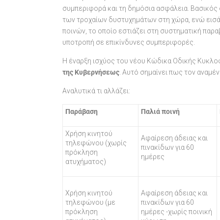
συμπεριφορά και τη δημόσια ασφάλεια. Βασικός 
των τροχαίων δυστυχημάτων στη χώρα, ενώ εισά
ποινών, το οποίο εστιάζει στη συστηματική παρ
υποτροπή σε επικίνδυνες συμπεριφορές.
Η έναρξη ισχύος του νέου Κώδικα Οδικής Κυκλ
της Κυβερνήσεως
. Αυτό σημαίνει πως τον αναμέ
Αναλυτικά τι αλλάζει:
Παράβαση
Παλιά ποινή
Χρήση κινητού
Αφαίρεση άδειας και
τηλεφώνου (χωρίς
πινακίδων για 60
πρόκληση
ημέρες
ατυχήματος)
Χρήση κινητού
Αφαίρεση άδειας και
τηλεφώνου (με
πινακίδων για 60
πρόκληση
ημέρες -χωρίς ποινική