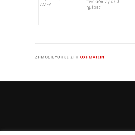
πινακίδων για 60
ΑΜΕΑ
ημέρες
ΔΗΜΟΣΙΕΎΘΗΚΕ ΣΤΗ
ΟΧΗΜΆΤΩΝ