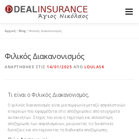
Μενού
Αρχική
»
Blog
»
Φιλικός Διακανονισμός
Η ΕΤΑΙΡΕΊΑ
ΠΡΟΪΌΝΤΑ ΙΔΙΩΤΏΝ
Φιλικός Διακανονισμός
ΠΡΟΪΌΝΤΑ ΕΠΙΧΕΙΡΉΣΕΩΝ
ΤΑ ΝΈΑ ΜΑΣ
ΑΝΑΡΤΉΘΗΚΕ ΣΤΙΣ
14/01/2025
ΑΠΌ
LOULASK
ΕΠΙΚΟΙΝΩΝΊΑ
Τι είναι ο Φιλικός Διακανονισμός;
Ο φιλικός διακανονισμός είναι μια συμφωνία μεταξύ ασφαλιστικών
εταιρειών που εφαρμόζεται στις αποζημιώσεις από ατυχήματα
αυτοκινήτων. Στόχος του είναι η ταχύτερη και απλούστερη
αποζημίωση των ασφαλισμένων, μειώνοντας τις δικαστικές
διενέξεις και επιταχύνοντας τη διαδικασία αποζημίωσης.