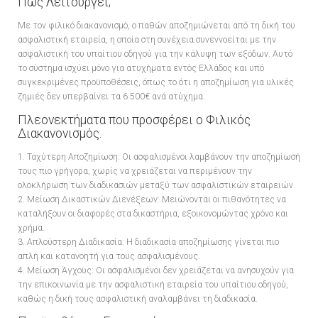
Πώς Λειτουργεί;
Με τον φιλικό διακανονισμό, ο παθών αποζημιώνεται από τη δική του
ασφαλιστική εταιρεία, η οποία στη συνέχεια συνεννοείται με την
ασφαλιστική του υπαίτιου οδηγού για την κάλυψη των εξόδων. Αυτό
το σύστημα ισχύει μόνο για ατυχήματα εντός Ελλάδος και υπό
συγκεκριμένες προϋποθέσεις, όπως το ότι η αποζημίωση για υλικές
ζημιές δεν υπερβαίνει τα 6.500€ ανά ατύχημα.
Πλεονεκτήματα που προσφέρει ο Φιλικός
Διακανονισμός.
1. Ταχύτερη Αποζημίωση: Οι ασφαλισμένοι λαμβάνουν την αποζημίωσή
τους πιο γρήγορα, χωρίς να χρειάζεται να περιμένουν την
ολοκλήρωση των διαδικασιών μεταξύ των ασφαλιστικών εταιρειών.
2. Μείωση Δικαστικών Διενέξεων: Μειώνονται οι πιθανότητες να
καταλήξουν οι διαφορές στα δικαστήρια, εξοικονομώντας χρόνο και
χρήμα.
3. Απλούστερη Διαδικασία: Η διαδικασία αποζημίωσης γίνεται πιο
απλή και κατανοητή για τους ασφαλισμένους.
4. Μείωση Άγχους: Οι ασφαλισμένοι δεν χρειάζεται να ανησυχούν για
την επικοινωνία με την ασφαλιστική εταιρεία του υπαίτιου οδηγού,
καθώς η δική τους ασφαλιστική αναλαμβάνει τη διαδικασία.