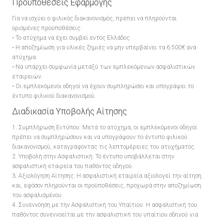
Προϋποθέσεις Εφαρμογής
Για να ισχύει ο φιλικός διακανονισμός, πρέπει να πληρούνται
ορισμένες προϋποθέσεις:
• Το ατύχημα να έχει συμβεί εντός Ελλάδος.
• Η αποζημίωση για υλικές ζημιές να μην υπερβαίνει τα 6.500€ ανά
ατύχημα.
• Να υπάρχει συμφωνία μεταξύ των εμπλεκόμενων ασφαλιστικών
εταιρειών.
• Οι εμπλεκόμενοι οδηγοί να έχουν συμπληρώσει και υπογράψει το
έντυπο φιλικού διακανονισμού.
Διαδικασία Υποβολής Αίτησης
1. Συμπλήρωση Εντύπου: Μετά το ατύχημα, οι εμπλεκόμενοι οδηγοί
πρέπει να συμπληρώσουν και να υπογράψουν το έντυπο φιλικού
διακανονισμού, καταγράφοντας τις λεπτομέρειες του ατυχήματος.
2. Υποβολή στην Ασφαλιστική: Το έντυπο υποβάλλεται στην
ασφαλιστική εταιρεία του παθόντος οδηγού.
3. Αξιολόγηση Αίτησης: Η ασφαλιστική εταιρεία αξιολογεί την αίτηση
και, εφόσον πληρούνται οι προϋποθέσεις, προχωρά στην αποζημίωση
του ασφαλισμένου.
4. Συνεννόηση με την Ασφαλιστική του Υπαίτιου: Η ασφαλιστική του
παθόντος συνεννοείται με την ασφαλιστική του υπαίτιου οδηγού για