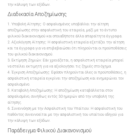
την κάλυψη των εξόδων.
Διαδικασία Αποζημίωσης
1. Υποβολή Αίτησης: Ο ασφαλισμένος υποβάλλει την αίτηση
αποζημίωσης στην ασφαλιστική του εταιρεία, μαζί με το έντυπο
φιλικού διακανονισμού και οποιαδήποτε άλλα απαραίτητα έγγραφα.
2. Αξιολόγηση Αίτησης: Η ασφαλιστική εταιρεία εξετάζει την αίτηση
και τα έγγραφα για να επιβεβαιώσει ότι πληρούνται οι προϋποθέσεις
του φιλικού διακανονισμού.
3. Εκτίμηση Ζημιών: Εάν χρειάζεται, η ασφαλιστική εταιρεία μπορεί
να στείλει εκτιμητή για να αξιολογήσει τις ζημιές στο όχημα.
4. Έγκριση Αποζημίωσης: Εφόσον πληρούνται όλες οι προϋποθέσεις, η
ασφαλιστική εταιρεία εγκρίνει την αποζημίωση και ενημερώνει τον
ασφαλισμένο.
5. Καταβολή Αποζημίωσης: Η αποζημίωση καταβάλλεται στον
ασφαλισμένο, συνήθως εντός 30 ημερών από την υποβολή της
αίτησης.
6. Συνεννόηση με την Ασφαλιστική του Υπαίτιου: Η ασφαλιστική του
παθόντος συνεννοείται με την ασφαλιστική του υπαίτιου οδηγού για
την κάλυψη των εξόδων.
Παράδειγμα Φιλικού Διακανονισμού