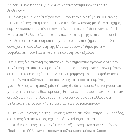
Ας δούμε ένα παράδειγμα για να κατανοήσουμε καλύτερα τη
διαδικασία:
Ο Γιάννης και η Μαρία είχαν ένα μικρό τροχαίο ατύχημα. Ο Γιάννης
ήταν υπαίτιος και η Μαρία ήταν ο παθών. Αμέσως μετά το ατύχημα,
συμπλήρωσαν και υπέγραψαν το έντυπο φιλικού διακανονισμού. Η
Μαρία υπέβαλε το έντυπο στην ασφαλιστική της εταιρεία, η οποία
αξιολόγησε την αίτηση και προχώρησε στην αποζημίωσή της. Στη
συνέχεια, η ασφαλιστική της Μαρίας συνεννοήθηκε με την
ασφαλιστική του Γιάννη για την κάλυψη των εξόδων.
Ο φιλικός διακανονισμός αποτελεί ένα σημαντικό εργαλείο για την
ταχύτερη και αποτελεσματικότερη αποζημίωση των ασφαλισμένων
σε περίπτωση ατυχήματος. Με την εφαρμογή του, οι ασφαλισμένοι
μπορούν να αισθάνονται πιο ασφαλείς και προστατευμένοι,
γνωρίζοντας ότι η αποζημίωσή τους θα διεκπεραιωθεί γρήγορα και
χωρίς περιττές καθυστερήσεις. Επιπλέον, η μείωση των δικαστικών
διενέξεων και η απλούστευση της διαδικασίας συμβάλλουν στη
βελτίωση της συνολικής εμπειρίας των ασφαλισμένων.
Σύμφωνα με στοιχεία της Ένωσης Ασφαλιστικών Εταιρειών Ελλάδος,
ο φιλικός διακανονισμός έχει αποδειχθεί εξαιρετικά
αποτελεσματικός στην ταχύτερη αποζημίωση των ασφαλισμένων.
Περίπου το 80% των αιτήσεων αποζημίωσης μέσω φιλικού