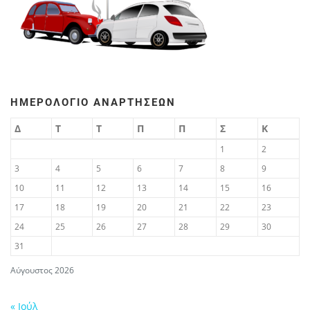
ΗΜΕΡΟΛΌΓΙΟ ΑΝΑΡΤΉΣΕΩΝ
Δ
Τ
Τ
Π
Π
Σ
Κ
1
2
3
4
5
6
7
8
9
10
11
12
13
14
15
16
17
18
19
20
21
22
23
24
25
26
27
28
29
30
31
Αύγουστος 2026
« Ιούλ