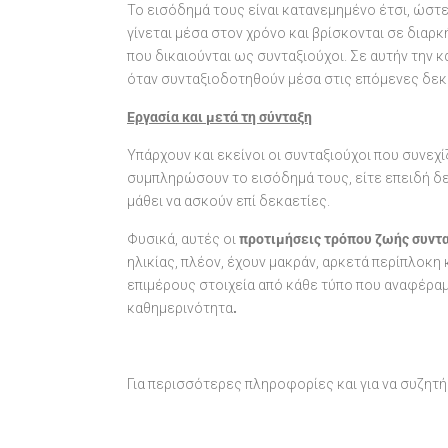
Το εισόδημά τους είναι κατανεμημένο έτσι, ώσ
γίνεται μέσα στον χρόνο και βρίσκονται σε δια
που δικαιούνται ως συνταξιούχοι. Σε αυτήν την κ
όταν συνταξιοδοτηθούν μέσα στις επόμενες δεκ
Εργασία και μετά τη σύνταξη
Υπάρχουν και εκείνοι οι συνταξιούχοι που συνεχ
συμπληρώσουν το εισόδημά τους, είτε επειδή δ
μάθει να ασκούν επί δεκαετίες.
Φυσικά, αυτές οι
προτιμήσεις τρόπου ζωής συντ
ηλικίας, πλέον, έχουν μακράν, αρκετά περίπλοκη
επιμέρους στοιχεία από κάθε τύπο που αναφέραμ
καθημερινότητα
.
Για περισσότερες πληροφορίες και για να συζητ