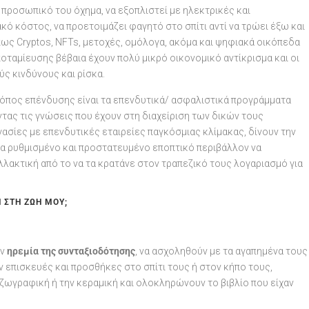
 προσωπικό του όχημα, να εξοπλιστεί με ηλεκτρικές και
ό κόστος, να προετοιμάζει φαγητό στο σπίτι αντί να τρώει έξω και
πως Cryptos, NFTs, μετοχές, ομόλογα, ακόμα και ψηφιακά οικόπεδα
οταμίευσης βέβαια έχουν πολύ μικρό οικονομικό αντίκρισμα και οι
ς κινδύνους και ρίσκα.
όπος επένδυσης είναι τα επενδυτικά/ ασφαλιστικά προγράμματα
τας τις γνώσεις που έχουν στη διαχείριση των δικών τους
ασίες με επενδυτικές εταιρείες παγκόσμιας κλίμακας, δίνουν την
α ρυθμισμένο και προστατευμένο εποπτικό περιβάλλον να
λακτική από το να τα κρατάνε στον τραπεζικό τους λογαριασμό για
 ΣΤΗ ΖΩΉ ΜΟΥ;
ην
ηρεμία της συνταξιοδότησης
, να ασχοληθούν με τα αγαπημένα τους
υν επισκευές και προσθήκες στο σπίτι τους
ή στον κήπο τους,
 ζωγραφική ή την κεραμική και ολοκληρώνουν το βιβλίο που είχαν