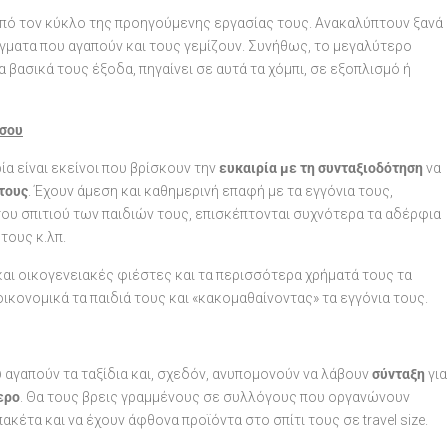
από τον κύκλο της προηγούμενης εργασίας τους. Ανακαλύπτουν ξανά
άγματα που αγαπούν και τους γεμίζουν. Συνήθως, το μεγαλύτερο
 βασικά τους έξοδα, πηγαίνει σε αυτά τα χόμπι, σε εξοπλισμό ή
 σου
ία είναι εκείνοι που βρίσκουν την
ευκαιρία με τη συνταξιοδότηση
να
 τους
. Έχουν άμεση και καθημερινή επαφή με τα εγγόνια τους,
του σπιτιού των παιδιών τους, επισκέπτονται συχνότερα τα αδέρφια
τους κ.λπ.
και οικογενειακές φιέστες και τα περισσότερα χρήματά τους τα
οικονομικά τα παιδιά τους και «κακομαθαίνοντας» τα εγγόνια τους.
υ αγαπούν τα ταξίδια και, σχεδόν, ανυπομονούν να λάβουν
σύνταξη
για
ερο
. Θα τους βρεις γραμμένους σε συλλόγους που οργανώνουν
κέτα και να έχουν άφθονα προϊόντα στο σπίτι τους σε travel size.