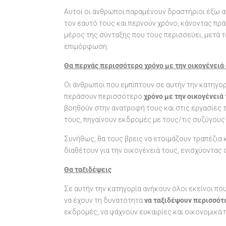
Αυτοί οι άνθρωποι παραμένουν δραστήριοι έξω 
τον εαυτό τους και περνούν χρόνο, κάνοντας πρ
μέρος της σύνταξης που τους περισσεύει, μετά τα
επιμόρφωση.
Θα περνάς περισσότερο χρόνο με την οικογένειά
Οι άνθρωποι που εμπίπτουν σε αυτήν την κατηγορ
περάσουν περισσότερο
χρόνο με την οικογένειά
βοηθούν στην ανατροφή τους και στις εργασίες 
τους, πηγαίνουν εκδρομές με τους/τις συζύγους 
Συνήθως, θα τους βρεις να ετοιμάζουν τραπέζια 
διαθέτουν για την οικογένειά τους, ενισχύοντας 
Θα ταξιδέψεις
Σε αυτήν την κατηγορία ανήκουν όλοι εκείνοι πο
να έχουν τη δυνατότητα
να ταξιδέψουν περισσότ
εκδρομές, να ψάχνουν ευκαιρίες και οικονομικά πα