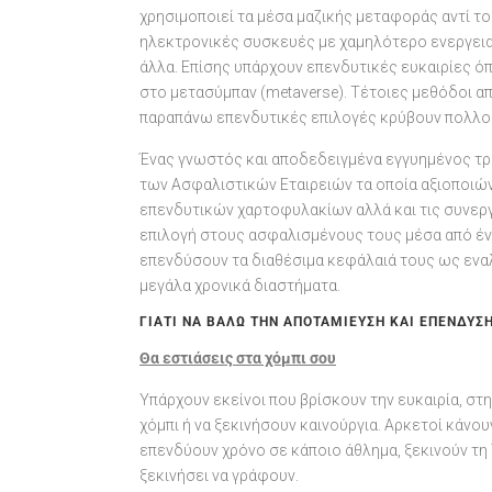
χρησιμοποιεί τα μέσα μαζικής μεταφοράς αντί το
ηλεκτρονικές συσκευές με χαμηλότερο ενεργειακ
άλλα. Επίσης υπάρχουν επενδυτικές ευκαιρίες ό
στο μετασύμπαν (metaverse). Τέτοιες μεθόδοι απ
παραπάνω επενδυτικές επιλογές κρύβουν πολλού
Ένας γνωστός και αποδεδειγμένα εγγυημένος τρ
των Ασφαλιστικών Εταιρειών τα οποία αξιοποιών
επενδυτικών χαρτοφυλακίων αλλά και τις συνεργ
επιλογή στους ασφαλισμένους τους μέσα από έν
επενδύσουν τα διαθέσιμα κεφάλαιά τους ως εναλ
μεγάλα χρονικά διαστήματα.
ΓΙΑΤΊ ΝΑ ΒΆΛΩ ΤΗΝ ΑΠΟΤΑΜΊΕΥΣΗ ΚΑΙ ΈΠΕΝΔΥΣΗ
Θα εστιάσεις στα χόμπι σου
Υπάρχουν εκείνοι που βρίσκουν την ευκαιρία, στ
χόμπι ή να ξεκινήσουν καινούργια. Αρκετοί κάνο
επενδύουν χρόνο σε κάποιο άθλημα, ξεκινούν τη
ξεκινήσει να γράφουν.