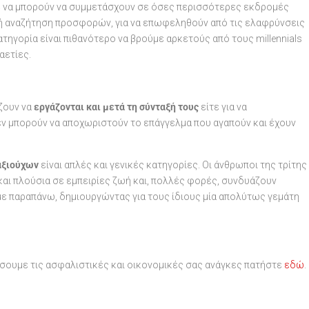
τε να μπορούν να συμμετάσχουν σε όσες περισσότερες εκδρομές
ρκή αναζήτηση προσφορών, για να επωφεληθούν από τις ελαφρύνσεις
ατηγορία είναι πιθανότερο να βρούμε αρκετούς από τους millennials
αετίες.
ίζουν να
εργάζονται και μετά τη σύνταξή τους
είτε για να
εν μπορούν να αποχωριστούν το επάγγελμα που αγαπούν και έχουν
αξιούχων
είναι απλές και γενικές κατηγορίες. Οι άνθρωποι της τρίτης
 και πλούσια σε εμπειρίες ζωή και, πολλές φορές, συνδυάζουν
ε παραπάνω, δημιουργώντας για τους ίδιους μία απολύτως γεμάτη
ήσουμε τις ασφαλιστικές και οικονομικές σας ανάγκες πατήστε
εδώ
.