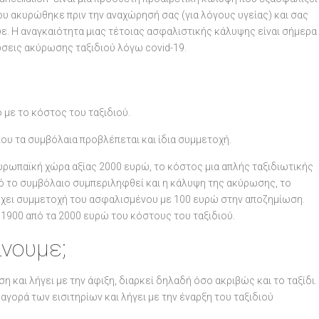
ου ακυρώθηκε πριν την αναχώρησή σας (για λόγους υγείας) και σας
ε. Η αναγκαιότητα μιας τέτοιας ασφαλιστικής κάλυψης είναι σήμερα
σεις ακύρωσης ταξιδιού λόγω covid-19.
 με το κόστος του ταξιδιού.
που τα συμβόλαια προβλέπεται και ίδια συμμετοχή.
 ευρωπαϊκή χώρα αξίας 2000 ευρώ, το κόστος μια απλής ταξιδιωτικής
τό το συμβόλαιο συμπεριληφθεί και η κάλυψη της ακύρωσης, το
ρχει συμμετοχή του ασφαλισμένου με 100 ευρώ στην αποζημίωση.
 1900 από τα 2000 ευρώ του κόστους του ταξιδιού.
άνουμε;
η και λήγει με την άφιξη, διαρκεί δηλαδή όσο ακριβώς και το ταξίδι.
αγορά των εισιτηρίων και λήγει με την έναρξη του ταξιδιού