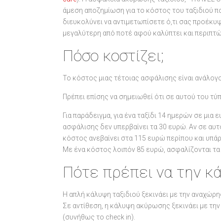
άμεση αποζημίωση για το κόστος του ταξιδιού π
διευκολύνει να αντιμετωπίσετε ό,τι σας προέκυψ
μεγαλύτερη από ποτέ αφού καλύπτει και περιπτώ
Πόσο κοστίζει;
Το κόστος μιας τέτοιας ασφάλισης είναι ανάλογο
Πρέπει επίσης να σημειωθεί ότι σε αυτού του τύ
Για παράδειγμα, για ένα ταξίδι 14 ημερών σε μια
ασφάλισης δεν υπερβαίνει τα 30 ευρώ. Αν σε αυ
κόστος ανεβαίνει στα 115 ευρώ περίπου και υπά
Με ένα κόστος λοιπόν 85 ευρώ, ασφαλίζονται τα
Πότε πρέπει να την κ
Η απλή κάλυψη ταξιδιού ξεκινάει με την αναχώρησ
Σε αντίθεση, η κάλυψη ακύρωσης ξεκινάει με την 
(συνήθως το check in).