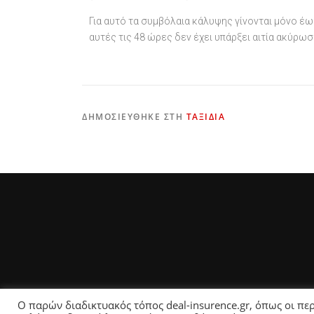
Για αυτό τα συμβόλαια κάλυψης γίνονται μόνο έω
αυτές τις 48 ώρες δεν έχει υπάρξει αιτία ακύρωσ
ΔΗΜΟΣΙΕΎΘΗΚΕ ΣΤΗ
ΤΑΞΊΔΙΑ
Ο παρών διαδικτυακός τόπος deal-insurence.gr, όπως οι περ