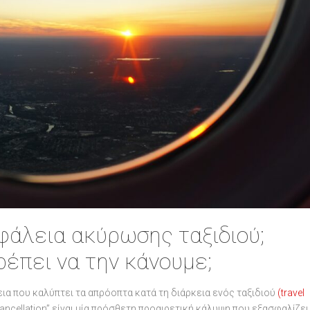
φάλεια ακύρωσης ταξιδιού;
ρέπει να την κάνουμε;
εια που καλύπτει τα απρόοπτα κατά τη διάρκεια ενός ταξιδιού
(travel
ancellation” είναι μία πρόσθετη προαιρετική κάλυψη που εξασφαλίζει