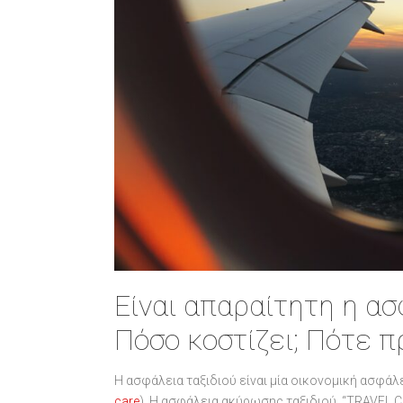
Είναι απαραίτητη η ασ
Πόσο κοστίζει; Πότε π
Η ασφάλεια ταξιδιού είναι μία οικονομική ασφάλ
care
). Η ασφάλεια ακύρωσης ταξιδιού, “TRAVEL C