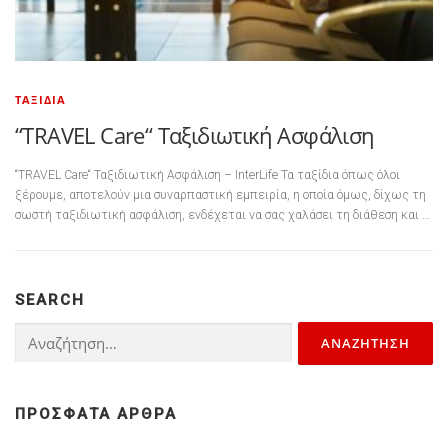
ΤΑΞΊΔΙΑ
“TRAVEL Care“ Ταξιδιωτική Ασφάλιση
“TRAVEL Care“ Ταξιδιωτική Ασφάλιση – InterLife Τα ταξίδια όπως όλοι
ξέρουμε, αποτελούν μια συναρπαστική εμπειρία, η οποία όμως, δίχως τη
σωστή ταξιδιωτική ασφάλιση, ενδέχεται να σας χαλάσει τη διάθεση και …
SEARCH
Αναζήτηση για:
ΠΡΌΣΦΑΤΑ ΆΡΘΡΑ