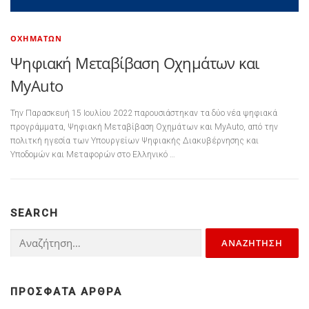
ΟΧΗΜΆΤΩΝ
Ψηφιακή Μεταβίβαση Οχημάτων και
MyAuto
Την Παρασκευή 15 Ιουλίου 2022 παρουσιάστηκαν τα δύο νέα ψηφιακά
προγράμματα, Ψηφιακή Μεταβίβαση Οχημάτων και MyAuto, από την
πολιτκή ηγεσία των Υπουργείων Ψηφιακής Διακυβέρνησης και
Υποδομών και Μεταφορών στο Ελληνικό …
SEARCH
Αναζήτηση για:
ΠΡΌΣΦΑΤΑ ΆΡΘΡΑ