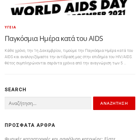
ΥΓΕΊΑ
Παγκόσμια Ημέρα κατά του AIDS
Κάθε χρόνο, την 1η Δεκεμβρίου, τιμούμε την Παγκόσμια Ημέρα κατά του
AIDS και αναλογιζόμαστε την αντίδρασή μας στην επιδημία του HIV/AIDS.
Φέτος συμπληρώνονται σαράντα χρόνια από την αναγνώριση των 5 …
SEARCH
Αναζήτηση
για:
ΠΡΌΣΦΑΤΑ ΆΡΘΡΑ
Φυσικές καταστροφές και ασφάλιση κατοικίας: Είστε