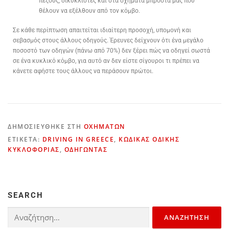
πεζούς, δικυκλιστές και στα οχήματα μπροστά μας που
θέλουν να εξέλθουν από τον κόμβο.
Σε κάθε περίπτωση απαιτείται ιδιαίτερη προσοχή, υπομονή και
σεβασμός στους άλλους οδηγούς. Έρευνες δείχνουν ότι ένα μεγάλο
ποσοστό των οδηγών (πάνω από 70%) δεν ξέρει πώς να οδηγεί σωστά
σε ένα κυκλικό κόμβο, για αυτό αν δεν είστε σίγουροι τι πρέπει να
κάνετε αφήστε τους άλλους να περάσουν πρώτοι.
ΔΗΜΟΣΙΕΎΘΗΚΕ ΣΤΗ
ΟΧΗΜΆΤΩΝ
ΕΤΙΚΈΤΑ:
DRIVING IN GREECE
,
ΚΏΔΙΚΑΣ ΟΔΙΚΉΣ
ΚΥΚΛΟΦΟΡΊΑΣ
,
ΟΔΗΓΏΝΤΑΣ
SEARCH