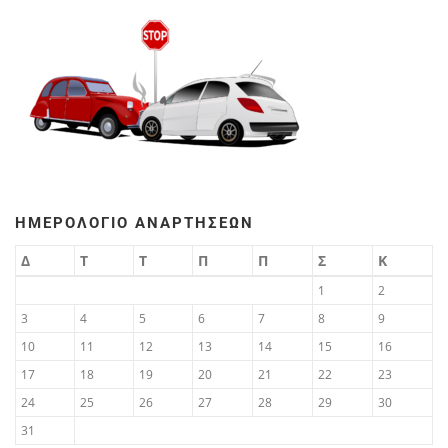
ΗΜΕΡΟΛΌΓΙΟ ΑΝΑΡΤΉΣΕΩΝ
Δ
Τ
Τ
Π
Π
Σ
Κ
1
2
3
4
5
6
7
8
9
10
11
12
13
14
15
16
17
18
19
20
21
22
23
24
25
26
27
28
29
30
31