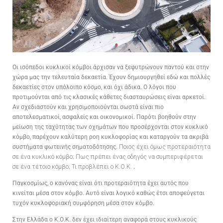
Οι ισόπεδοι κυκλικοί κόμβοι άρχισαν να ξεφυτρώνουν παντού και στην
χώρα μας την τελευταία δεκαετία. Έχουν δημιουργηθεί εδώ και πολλές
δεκαετίες στον υπόλοιπο κόσμο, και όχι άδικα. Ο λόγοι που
προτιμούνται από τις κλασικές κάθετες διασταυρώσεις είναι αρκετοί.
Αν σχεδιαστούν και χρησιμοποιούνται σωστά είναι πιο
αποτελεσματικοί, ασφαλείς και οικονομικοί. Παρότι βοηθούν στην
μείωση της ταχύτητας των οχημάτων που προσέρχονται στον κυκλικό
κόμβο, παρέχουν καλύτερη ροη κυκλοφορίας και καταργούν τα ακριβά
συστήματα φωτεινής σηματοδότησης.
Ποιος έχει όμως προτεραιότητα
σε ένα κυκλικό κόμβο; Πως πρέπει ένας οδηγός να συμπεριφέρεται
σε ένα τέτοιο κόμβο; Τι προβλέπει ο Κ.Ο.Κ. ;
Παγκοσμίως, ο κανόνας είναι ότι προτεραιότητα έχει αυτός που
κινείται μέσα στον κόμβο. Αυτό είναι λογικό καθώς έτσι αποφεύγεται
τυχόν κυκλοφοριακή συμφόρηση μέσα στον κόμβο.
Στην Ελλάδα ο Κ.Ο.Κ. δεν έχει ιδιαίτερη αναφορά στους κυκλικούς