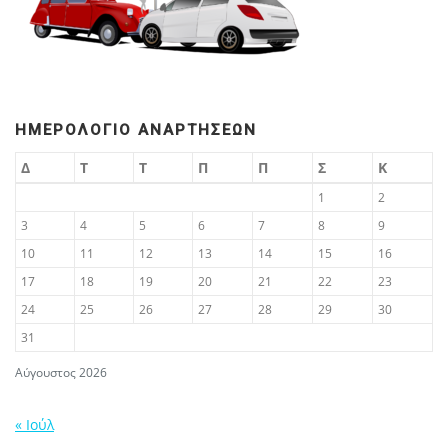
ΗΜΕΡΟΛΌΓΙΟ ΑΝΑΡΤΉΣΕΩΝ
Δ
Τ
Τ
Π
Π
Σ
Κ
1
2
3
4
5
6
7
8
9
10
11
12
13
14
15
16
17
18
19
20
21
22
23
24
25
26
27
28
29
30
31
Αύγουστος 2026
« Ιούλ