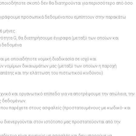
ποιοδήποτε σκοπό δεν θα διατηρούνται για περισσότερο από όσο
αγράφουμε προσωπικά δεδομένα που εμπίπτουν στην παρακάτω
6 μήνες.
Ενότητα G, θα διατηρήσουμε έγγραφα (μεταξύ των οποίων και
ά δεδομένα
αι με οποιαδήποτε νομική διαδικασία σε ισχύ και
ων νομίμων δικαιωμάτων μας (μεταξύ των οποίων η παροχή
απάτης και την ελάττωση του πιστωτικού κινδύνου)
χνικό και οργανωτικό επίπεδο για να αποτρέψουμε την απώλεια, την
ς δεδομένων.
που παρέχετε στους ασφαλείς (προστατευμένους με κωδικό- και
υ διενεργούνται στον ιστότοπο μας προστατεύονται από την
αδίκτυο είναι εγγενώς μη ασφαλής και δεν μπορούμε να