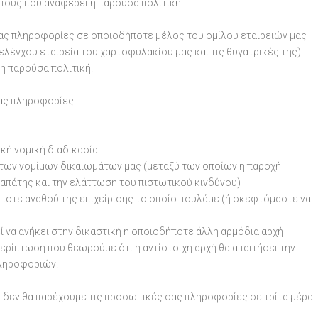
πούς που αναφέρει η παρούσα πολιτική.
ας πληροφορίες σε οποιοδήποτε μέλος του ομίλου εταιρειών μας
ν ελέγχου εταιρεία του χαρτοφυλακίου μας και τις θυγατρικές της)
η παρούσα πολιτική.
ας πληροφορίες:
κή νομική διαδικασία
 των νομίμων δικαιωμάτων μας (μεταξύ των οποίων η παροχή
απάτης και την ελάττωση του πιστωτικού κινδύνου)
ποτε αγαθού της επιχείρισης το οποίο πουλάμε (ή σκεφτόμαστε να
ί να ανήκει στην δικαστική η οποιοδήποτε άλλη αρμόδια αρχή
ερίπτωση που θεωρούμε ότι η αντίστοιχη αρχή θα απαιτήσει την
ληροφοριών.
 δεν θα παρέχουμε τις προσωπικές σας πληροφορίες σε τρίτα μέρα.