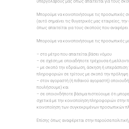
υπεργολάβους μας όπως απαιτείται για τους σκο
Μπορούμε να κοινοποιήσουμε τις προσωπικές σ
(αυτό σημαίνει τις θυγατρικές μας εταιρείες, τη
όπως απαιτείται για τους σκοπούς που αναφέρει 
Μπορούμε να κοινοποιήσουμε τις προσωπικές μ
– στο μέτρο που απαιτείται βάσει νόμου
– σε σχέση με οποιαδήποτε τρέχουσα ή μελλοντι
– με σκοπό την εδραίωση, άσκηση ή υπεράσπιση
πληροφοριών σε τρίτους με σκοπό την πρόληψη 
– στον αγοραστή (ή πιθανού αγοραστή) οποιουδή
πουλήσουμε) και
– σε οποιονδήποτε βάσιμα πιστεύουμε ότι μπορε
σχετικά με την κοινοποίηση πληροφοριών στην π
κοινοποίηση των συγκεκριμένων προσωπικών π
Επίσης όπως αναφέρεται στην παρούσα πολιτική,