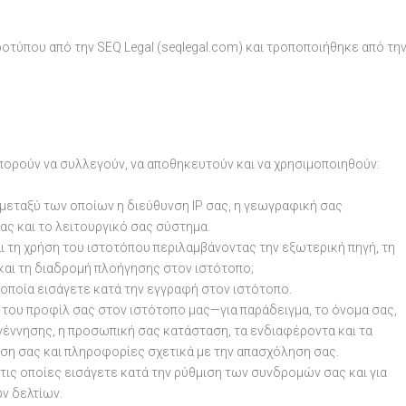
οτύπου από την SEQ Legal (seqlegal.com) και τροποποιήθηκε από τη
ρούν να συλλεγούν, να αποθηκευτούν και να χρησιμοποιηθούν:
μεταξύ των οποίων η διεύθυνση IP σας, η γεωγραφική σας
ας και το λειτουργικό σας σύστημα.
ι τη χρήση του ιστοτόπου περιλαμβάνοντας την εξωτερική πηγή, τη
και τη διαδρομή πλοήγησης στον ιστότοπο;
 οποία εισάγετε κατά την εγγραφή στον ιστότοπο.
 του προφίλ σας στον ιστότοπο μας—για παράδειγμα, το όνομα σας,
γέννησης, η προσωπική σας κατάσταση, τα ενδιαφέροντα και τα
υση σας και πληροφορίες σχετικά με την απασχόληση σας.
 τις οποίες εισάγετε κατά την ρύθμιση των συνδρομών σας και για
ν δελτίων.