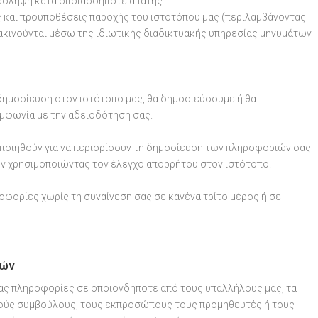
πρόληψη κατά οποιασδήποτε απάτης
 και προϋποθέσεις παροχής του ιστοτόπου μας (περιλαμβάνοντας
ακινούνται μέσω της ιδιωτικής διαδικτυακής υπηρεσίας μηνυμάτων
ημοσίευση στον ιστότοπο μας, θα δημοσιεύσουμε ή θα
μφωνία με την αδειοδότηση σας.
οποιηθούν για να περιορίσουν τη δημοσίευση των πληροφοριών σας
ν χρησιμοποιώντας τον έλεγχο απορρήτου στον ιστότοπο.
φορίες χωρίς τη συναίνεση σας σε κανένα τρίτο μέρος ή σε
ιών
ας πληροφορίες σε οποιονδήποτε από τους υπαλλήλους μας, τα
κούς συμβούλους, τους εκπροσώπους τους προμηθευτές ή τους