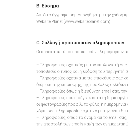
B. Εύσημα
Αυτό το έγγραφο δημιουργήθηκε με την χρήση πρ
Website Planet (www.websiteplanet.com)
C. Συλλογή προσωπικών πληροφοριών
Οι παρακάτω τύποι προσωπικών πληροφοριών μπο
– Πληροφορίες σχετικές με τον υπολογιστή σας 
τοποθεσία ο τύπος και η έκδοση του περιηγητή σ
– Πληροφορίες σχετικά με τις επισκέψεις σας κα
διάρκεια της επίσκεψης, της προβολές σελίδων 
– Πληροφορίες όπως η διεύθυνση email σας, την
– Πληροφορίες που εισάγετε κατά τη δημιουργία
οι φωτογραφίες προφίλ, το φύλο, η ημερομηνία 
χόμπι σας, πληροφορίες σχετικά με την εκπαίδε
– Πληροφορίες, όπως το όνομα και το email σας,
την αποστολή των emails και/η των ενημερωτικώ