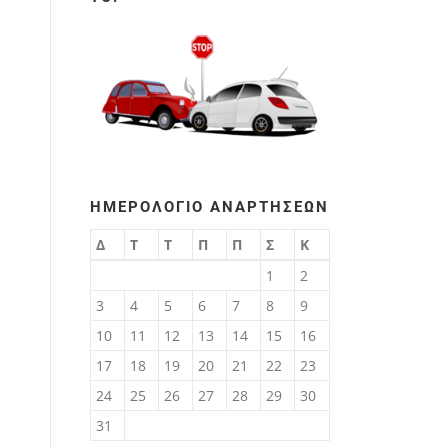
ΗΜΕΡΟΛΌΓΙΟ ΑΝΑΡΤΉΣΕΩΝ
Δ
Τ
Τ
Π
Π
Σ
Κ
1
2
,
3
4
5
6
7
8
9
10
11
12
13
14
15
16
17
18
19
20
21
22
23
24
25
26
27
28
29
30
31