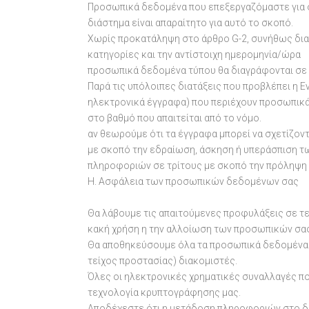
Προσωπικά δεδομένα που επεξεργαζόμαστε για ο
διάστημα είναι απαραίτητο για αυτό το σκοπό.
Χωρίς προκατάληψη στο άρθρο G-2, συνήθως δι
κατηγορίες και την αντίστοιχη ημερομηνία/ώρα
προσωπικά δεδομένα τύπου θα διαγράφονται σε 
Παρά τις υπόλοιπες διατάξεις που προβλέπει η 
ηλεκτρονικά έγγραφα) που περιέχουν προσωπικ
στο βαθμό που απαιτείται από το νόμο.
αν θεωρούμε ότι τα έγγραφα μπορεί να σχετίζοντ
με σκοπό την εδραίωση, άσκηση ή υπεράσπιση τ
πληροφοριών σε τρίτους με σκοπό την πρόληψη 
H. Ασφάλεια των προσωπικών δεδομένων σας
Θα λάβουμε τις απαιτούμενες προφυλάξεις σε τε
κακή χρήση η την αλλοίωση των προσωπικών σα
Θα αποθηκεύσουμε όλα τα προσωπικά δεδομένα 
τείχος προστασίας) διακομιστές.
Όλες οι ηλεκτρονικές χρηματικές συναλλαγές πο
τεχνολογία κρυπτογράφησης μας.
Αποδέχεστε ότι η μετάδοση πληροφοριών στο δι